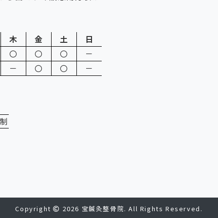
木
金
土
日
〇
〇
〇
－
－
〇
〇
－
約制
Copyright
2026 宝鍼灸整骨院. All Rights Reserved.